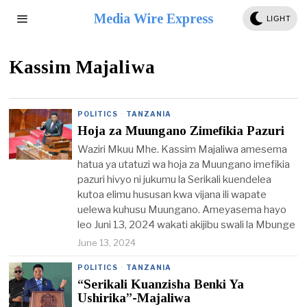
Media Wire Express
LIGHT
Kassim Majaliwa
POLITICS
·
TANZANIA
Hoja za Muungano Zimefikia Pazuri
Waziri Mkuu Mhe. Kassim Majaliwa amesema
hatua ya utatuzi wa hoja za Muungano imefikia
pazuri hivyo ni jukumu la Serikali kuendelea
kutoa elimu hususan kwa vijana ili wapate
uelewa kuhusu Muungano. Ameyasema hayo
leo Juni 13, 2024 wakati akijibu swali la Mbunge
June 13, 2024
POLITICS
·
TANZANIA
“Serikali Kuanzisha Benki Ya
Ushirika”-Majaliwa