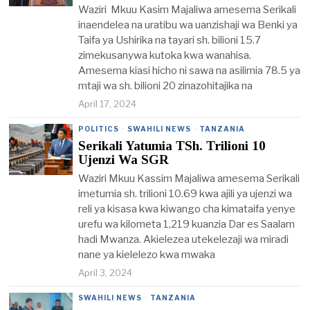
Waziri Mkuu Kasim Majaliwa amesema Serikali
inaendelea na uratibu wa uanzishaji wa Benki ya
Taifa ya Ushirika na tayari sh. bilioni 15.7
zimekusanywa kutoka kwa wanahisa.
Amesema kiasi hicho ni sawa na asilimia 78.5 ya
mtaji wa sh. bilioni 20 zinazohitajika na
April 17, 2024
POLITICS
·
SWAHILI NEWS
·
TANZANIA
Serikali Yatumia TSh. Trilioni 10
Ujenzi Wa SGR
Waziri Mkuu Kassim Majaliwa amesema Serikali
imetumia sh. trilioni 10.69 kwa ajili ya ujenzi wa
reli ya kisasa kwa kiwango cha kimataifa yenye
urefu wa kilometa 1,219 kuanzia Dar es Saalam
hadi Mwanza. Akielezea utekelezaji wa miradi
nane ya kielelezo kwa mwaka
April 3, 2024
SWAHILI NEWS
·
TANZANIA