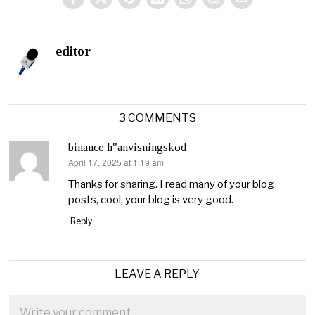
editor
3 COMMENTS
binance h"anvisningskod
April 17, 2025 at 1:19 am
says:
Thanks for sharing. I read many of your blog
posts, cool, your blog is very good.
Reply
LEAVE A REPLY