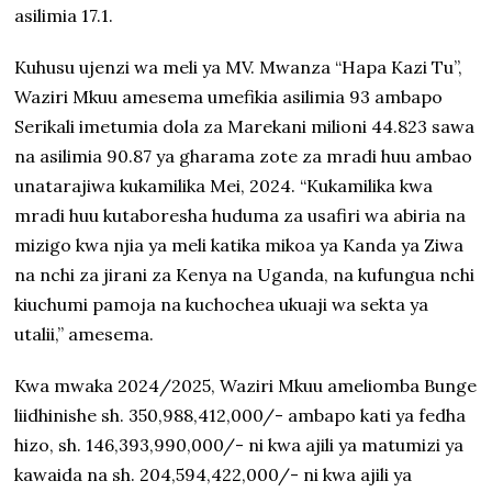
asilimia 17.1.
Kuhusu ujenzi wa meli ya MV. Mwanza “Hapa Kazi Tu”,
Waziri Mkuu amesema umefikia asilimia 93 ambapo
Serikali imetumia dola za Marekani milioni 44.823 sawa
na asilimia 90.87 ya gharama zote za mradi huu ambao
unatarajiwa kukamilika Mei, 2024. “Kukamilika kwa
mradi huu kutaboresha huduma za usafiri wa abiria na
mizigo kwa njia ya meli katika mikoa ya Kanda ya Ziwa
na nchi za jirani za Kenya na Uganda, na kufungua nchi
kiuchumi pamoja na kuchochea ukuaji wa sekta ya
utalii,” amesema.
Kwa mwaka 2024/2025, Waziri Mkuu ameliomba Bunge
liidhinishe sh. 350,988,412,000/- ambapo kati ya fedha
hizo, sh. 146,393,990,000/- ni kwa ajili ya matumizi ya
kawaida na sh. 204,594,422,000/- ni kwa ajili ya