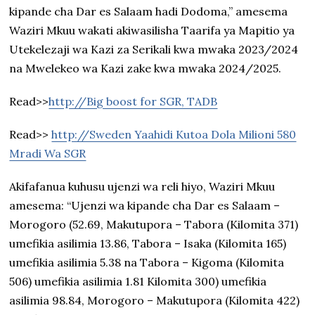
kipande cha Dar es Salaam hadi Dodoma,” amesema
Waziri Mkuu wakati akiwasilisha Taarifa ya Mapitio ya
Utekelezaji wa Kazi za Serikali kwa mwaka 2023/2024
na Mwelekeo wa Kazi zake kwa mwaka 2024/2025.
Read>>
http://Big boost for SGR, TADB
Read>>
http://Sweden Yaahidi Kutoa Dola Milioni 580
Mradi Wa SGR
Akifafanua kuhusu ujenzi wa reli hiyo, Waziri Mkuu
amesema: “Ujenzi wa kipande cha Dar es Salaam –
Morogoro (52.69, Makutupora – Tabora (Kilomita 371)
umefikia asilimia 13.86, Tabora – Isaka (Kilomita 165)
umefikia asilimia 5.38 na Tabora – Kigoma (Kilomita
506) umefikia asilimia 1.81 Kilomita 300) umefikia
asilimia 98.84, Morogoro – Makutupora (Kilomita 422)