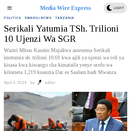
Media Wire Express
LIGHT
POLITICS
·
SWAHILI NEWS
·
TANZANIA
Serikali Yatumia TSh. Trilioni
10 Ujenzi Wa SGR
Waziri Mkuu Kassim Majaliwa amesema Serikali
imetumia sh. trilioni 10.69 kwa ajili ya ujenzi wa reli ya
kisasa kwa kiwango cha kimataifa yenye urefu wa
kilometa 1,219 kuanzia Dar es Saalam hadi Mwanza.
April 3, 2024
by
editor