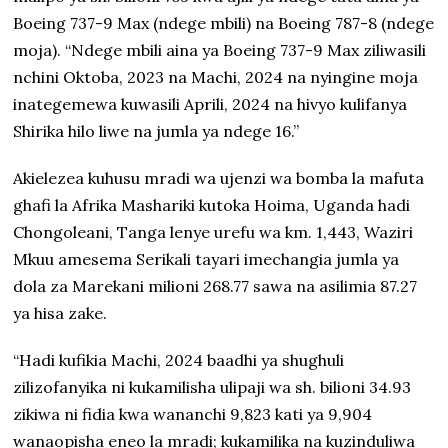
Boeing 737-9 Max (ndege mbili) na Boeing 787-8 (ndege
moja). “Ndege mbili aina ya Boeing 737-9 Max ziliwasili
nchini Oktoba, 2023 na Machi, 2024 na nyingine moja
inategemewa kuwasili Aprili, 2024 na hivyo kulifanya
Shirika hilo liwe na jumla ya ndege 16.”
Akielezea kuhusu mradi wa ujenzi wa bomba la mafuta
ghafi la Afrika Mashariki kutoka Hoima, Uganda hadi
Chongoleani, Tanga lenye urefu wa km. 1,443, Waziri
Mkuu amesema Serikali tayari imechangia jumla ya
dola za Marekani milioni 268.77 sawa na asilimia 87.27
ya hisa zake.
“Hadi kufikia Machi, 2024 baadhi ya shughuli
zilizofanyika ni kukamilisha ulipaji wa sh. bilioni 34.93
zikiwa ni fidia kwa wananchi 9,823 kati ya 9,904
wanaopisha eneo la mradi; kukamilika na kuzinduliwa