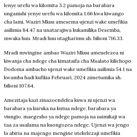
lenye urefu wa kilomita 3.2 pamoja na barabara
unganishi yenye urefu wa kilomita 1.66 kwa kiwango
cha lami, Waziri Mkuu amesema ujenzi wake umefikia
asilimia 84.47 na unatarajiwa kukamilika Desemba,
mwaka huu. Mradi huu utagharimu sh. bilioni 716.33.
Mradi mwingine ambao Waziri Mkuu ameuelezea ni
kiwanja cha ndege cha kimataifa cha Msalato kilichopo
Dodoma ambacho ujenzi wake umefikia asilimia 54.1 na
kwamba hadi kufikia Februari, 2024 zimetumika sh.
bilioni 107.64.
Amezitaja kazi zinazoendelea kuwa ni ujenzi wa
barabara ya kuruka na kutua ndege, barabara ya
viungio, maegesho ya ndege pamoja na usimikaji wa
taa za usalama na kuongozea ndege. Ujenzi wa jengo
la abiria na majengo mengine utekelezaji umefikia