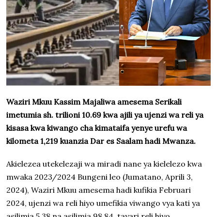
Waziri Mkuu Kassim Majaliwa amesema Serikali
imetumia sh. trilioni 10.69 kwa ajili ya ujenzi wa reli ya
kisasa kwa kiwango cha kimataifa yenye urefu wa
kilometa 1,219 kuanzia Dar es Saalam hadi Mwanza.
Akielezea utekelezaji wa miradi nane ya kielelezo kwa
mwaka 2023/2024 Bungeni leo (Jumatano, Aprili 3,
2024), Waziri Mkuu amesema hadi kufikia Februari
2024, ujenzi wa reli hiyo umefikia viwango vya kati ya
asilimia 5.38 na asilimia 98.84, tayari reli hiyo