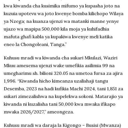
kwa kiwanda cha kusimika mifumo ya kupasha joto na
kuzuia upotevu wa joto kwenye bomba kilichopo Wilaya
ya Nzega; na kuanza ujenzi wa matanki manne yenye
ujazo wa mapipa 500,000 kila moja ya kuhifadhia
mafuta ghafi kabla ya kupakiwa kwenye meli katika
eneo la Chongoleani, Tanga.”
Kuhusu mradi wa kiwanda cha sukari Mkulazi, Waziri
Mkuu amesema ujenzi wake umefikia asilimia 99 na
umegharimu sh. bilioni 320.05 na umetoa fursa za ajira
1,996. “Kiwanda hicho kimeanza uzalishaji tangu
Desemba, 2023 na hadi kufikia Machi 2024, tani 1,851 za
sukari zimezalishwa na kupelekwa sokoni. Matarajio ya
kiwanda ni kuzalisha tani 50,000 kwa mwaka ifikapo
mwaka 2026/2027,” ameongeza.
Kuhusu mradi wa daraja la Kigongo – Busisi (Mwanza)