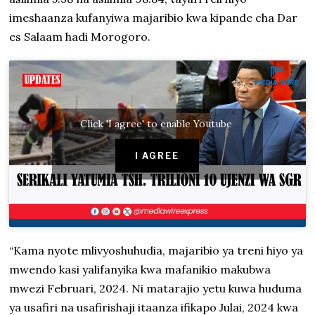
imeshaanza kufanyiwa majaribio kwa kipande cha Dar
es Salaam hadi Morogoro.
Click 'I agree' to enable Youtube
I AGREE
“Kama nyote mlivyoshuhudia, majaribio ya treni hiyo ya
mwendo kasi yalifanyika kwa mafanikio makubwa
mwezi Februari, 2024. Ni matarajio yetu kuwa huduma
ya usafiri na usafirishaji itaanza ifikapo Julai, 2024 kwa