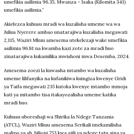
umefikia asilimia 96.35, Mwanza – Isaka (Kilomita 341)
umefikia asilimia.”
Akielezea kuhusu mradi wa kuzalisha umeme wa wa
Julius Nyerere ambao unatarajiwa kuzalisha megawati
2,115, Waziri Mkuu amesema utekelezaji wake umefikia
asilimia 96.81 na kwamba kazi zote za mradi huo
zinatarajiwa kukamilika mwishoni mwa Desemba, 2024.
Amesema zoezi la kuwasha mtambo wa kuzalisha
umeme lilifanyika na kufanikiwa kuingiza kwenye Gridi
ya Taifa megawati 235 kutoka kwenye mtambo mmoja
kati ya mitambo tisa itakayozalisha umeme katika
mradi huo.
Kuhusu uboreshaji wa Shirika la Ndege Tanzania
(ATCL), Waziri Mkuu amesema Serikali imekamilisha
malipo ya sh. bilioni 753 kwa ajili ya ndege tatu aina ya