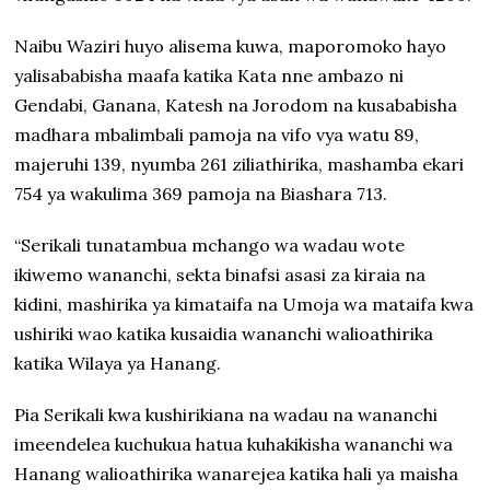
Naibu Waziri huyo alisema kuwa, maporomoko hayo
yalisababisha maafa katika Kata nne ambazo ni
Gendabi, Ganana, Katesh na Jorodom na kusababisha
madhara mbalimbali pamoja na vifo vya watu 89,
majeruhi 139, nyumba 261 ziliathirika, mashamba ekari
754 ya wakulima 369 pamoja na Biashara 713.
“Serikali tunatambua mchango wa wadau wote
ikiwemo wananchi, sekta binafsi asasi za kiraia na
kidini, mashirika ya kimataifa na Umoja wa mataifa kwa
ushiriki wao katika kusaidia wananchi walioathirika
katika Wilaya ya Hanang.
Pia Serikali kwa kushirikiana na wadau na wananchi
imeendelea kuchukua hatua kuhakikisha wananchi wa
Hanang walioathirika wanarejea katika hali ya maisha