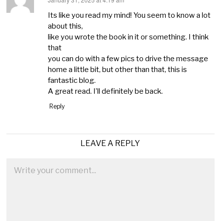
says:
Its like you read my mind! You seem to know a lot
about this,
like you wrote the book in it or something. I think
that
you can do with a few pics to drive the message
home a little bit, but other than that, this is
fantastic blog.
A great read. I’ll definitely be back.
Reply
LEAVE A REPLY