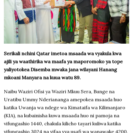
Serikali nchini Qatar imetoa msaada wa vyakula kwa
ajili ya waathirika wa maafa ya maporomoko ya tope
yaliyotokea Disemba mwaka jana wilayani Hanang
mkoani Manyara na kuua watu 89.
Naibu Waziri Ofisi ya Waziri Mkuu Sera, Bunge na
Uratibu Ummy Nderiananga amepokea msaada huo
katika Uwanja wa ndege wa Kimataifa wa Kilimanjaro
(KIA), na kubainisha kuwa msaada huo ni pamoja na
vifungashio 1440, chakula kilicho tayari kuliwa katika
vifungashio 3024 na vifaa vya usafi wa wanawake 4200.