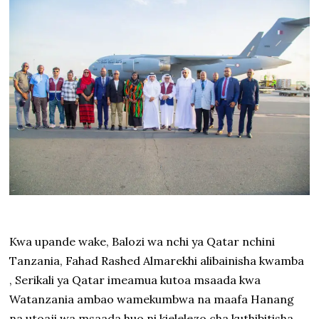
Kwa upande wake, Balozi wa nchi ya Qatar nchini
Tanzania, Fahad Rashed Almarekhi alibainisha kwamba
, Serikali ya Qatar imeamua kutoa msaada kwa
Watanzania ambao wamekumbwa na maafa Hanang
na utoaji wa msaada huo ni kielelezo cha kuthibitisha