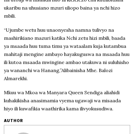
ukaribu na uhusiano mzuri uliopo baina ya nchi hizo
mbili.
“Ujumbe wetu huu unaonyesha namna tulivyo na
mashirikiano mazuri katika Nchi zetu hizi mbili, baada
ya msaada huu tuma timu ya wataalam kuja kutambua
mahitaji mengine ambayo hayakuguswa na msaada huu
ili kutoa msaada mwingine ambao utakuwa ni suluhisho
ya wananchi wa Hanang,”Alibainisha Mhe. Balozi
Almarekhi.
Mkuu wa Mkoa wa Manyara Queen Sendiga aliahidi
kuhakikisha anasimamia vyema ugawaji wa misaada
hiyo ili kuwafikia waathirika kama ilivyokusudiwa.
AUTHOR