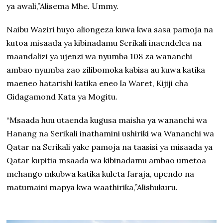
ya awali,”Alisema Mhe. Ummy.
Naibu Waziri huyo aliongeza kuwa kwa sasa pamoja na
kutoa misaada ya kibinadamu Serikali inaendelea na
maandalizi ya ujenzi wa nyumba 108 za wananchi
ambao nyumba zao zilibomoka kabisa au kuwa katika
maeneo hatarishi katika eneo la Waret, Kijiji cha
Gidagamond Kata ya Mogitu.
“Msaada huu utaenda kugusa maisha ya wananchi wa
Hanang na Serikali inathamini ushiriki wa Wananchi wa
Qatar na Serikali yake pamoja na taasisi ya misaada ya
Qatar kupitia msaada wa kibinadamu ambao umetoa
mchango mkubwa katika kuleta faraja, upendo na
matumaini mapya kwa waathirika,”Alishukuru.