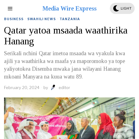
Media Wire Express
LIGHT
BUSINESS
·
SWAHILI NEWS
·
TANZANIA
Qatar yatoa msaada waathirika
Hanang
Serikali nchini Qatar imetoa msaada wa vyakula kwa
ajili ya waathirika wa maafa ya maporomoko ya tope
yaliyotokea Disemba mwaka jana wilayani Hanang
mkoani Manyara na kuua watu 89.
February 20, 2024
by
editor