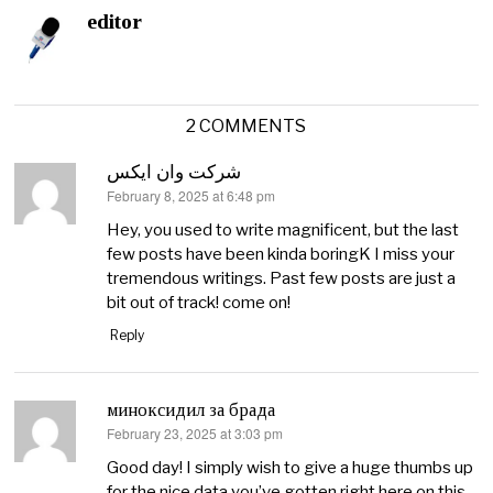
editor
2 COMMENTS
شرکت وان ایکس
February 8, 2025 at 6:48 pm
says:
Hey, you used to write magnificent, but the last
few posts have been kinda boringK I miss your
tremendous writings. Past few posts are just a
bit out of track! come on!
Reply
миноксидил за брада
February 23, 2025 at 3:03 pm
says:
Good day! I simply wish to give a huge thumbs up
for the nice data you’ve gotten right here on this