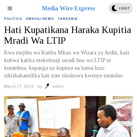
Media Wire Express
LIGHT
POLITICS
·
SWAHILI NEWS
·
TANZANIA
Hati Kupatikana Haraka Kupitia
Mradi Wa LTIP
Kwa mujibu wa Katibu Mkuu wa Wizara ya Ardhi, kazi
kubwa katika utekelezaji mradi huo wa LTIP ni
kutambua, kupanga na kupima na hatua hizo
zikishakamilika hati zote zinakuwa kwenye mtandao.
March 27, 2024
by
editor