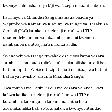
kwenye halmashauri ya Mji wa Nzega mkoani Tabora.
kauli hiyo ya Mhandisi Sanga inafuatia baadhi ya
wajumbe wa Kamati ya Kudumu ya Bunge ya Hesabu za
Serikali (PAC) kutaka utekelezaji mradi wa LTIP
unaoendelea maeneo mbalimbali nchini kwenda
sambamba na utoaji hati milki za ardhi.
‘’Wananchi wa Nzega tuwahakikishie sisi kama wizara
tutahakikisha muda tuliokusudia kukamilisha mradi basi
hati mnapata. Wote mtazipata hati na utoaji wa hati ni
hatua ya mwisho’’ alisema Mhandisi Sanga.
Kwa mujibu wa Katibu Mkuu wa Wizara ya Ardhi, kazi
kubwa katika utekelezaji mradi huo wa LTIP ni
kutambua, kupanga na kupima na hatua hizo
zikishakamilika hati zote zinakuwa kwenye mtandao.