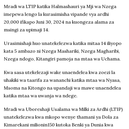
Mradi wa LTIP katika Halmashauri ya Mji wa Nzega
imepewa lengo la kurasimisha vipande vya ardhi
20,000 ifikapo Juni 30, 2024 na kuongeza alama za
msingi za upimaji 14.
Urasimishaji huo unatekelezwa katika mitaa 14 iliyopo
kata 5 ambazo ni Nzega Mashariki, Nzega Magharibi,
Nzega ndogo, Kitangiri pamoja na mtaa wa Uchama.
Kwa sasa utekelezaji wake unaendelea kwa zoezi la
uhakiki wa taarifa za wananchi katika mtaa wa Nyasa,
Msoma na Kitongo na upandaji wa mawe unaendelea
katika mtaa wa uwanja wa ndege.
Mradi wa Uboreshaji Usalama wa Milki za Ardhi (LTIP)
unatekelezwa kwa mkopo wenye thamani ya Dola za
Kimarekani milionin150 kutoka Benki ya Dunia kwa