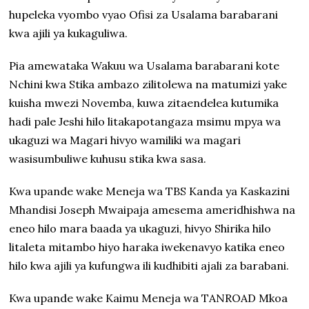
hupeleka vyombo vyao Ofisi za Usalama barabarani
kwa ajili ya kukaguliwa.
Pia amewataka Wakuu wa Usalama barabarani kote
Nchini kwa Stika ambazo zilitolewa na matumizi yake
kuisha mwezi Novemba, kuwa zitaendelea kutumika
hadi pale Jeshi hilo litakapotangaza msimu mpya wa
ukaguzi wa Magari hivyo wamiliki wa magari
wasisumbuliwe kuhusu stika kwa sasa.
Kwa upande wake Meneja wa TBS Kanda ya Kaskazini
Mhandisi Joseph Mwaipaja amesema ameridhishwa na
eneo hilo mara baada ya ukaguzi, hivyo Shirika hilo
litaleta mitambo hiyo haraka iwekenavyo katika eneo
hilo kwa ajili ya kufungwa ili kudhibiti ajali za barabani.
Kwa upande wake Kaimu Meneja wa TANROAD Mkoa