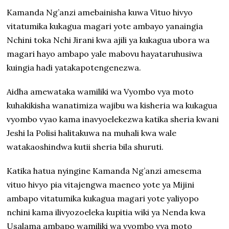
Kamanda Ng’anzi amebainisha kuwa Vituo hivyo
vitatumika kukagua magari yote ambayo yanaingia
Nchini toka Nchi Jirani kwa ajili ya kukagua ubora wa
magari hayo ambapo yale mabovu hayataruhusiwa
kuingia hadi yatakapotengenezwa.
Aidha amewataka wamiliki wa Vyombo vya moto
kuhakikisha wanatimiza wajibu wa kisheria wa kukagua
vyombo vyao kama inavyoelekezwa katika sheria kwani
Jeshi la Polisi halitakuwa na muhali kwa wale
watakaoshindwa kutii sheria bila shuruti.
Katika hatua nyingine Kamanda Ng’anzi amesema
vituo hivyo pia vitajengwa maeneo yote ya Mijini
ambapo vitatumika kukagua magari yote yaliyopo
nchini kama ilivyozoeleka kupitia wiki ya Nenda kwa
Usalama ambapo wamiliki wa vyombo vya moto