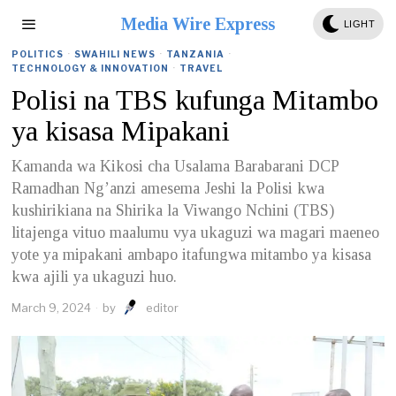
Media Wire Express
LIGHT
POLITICS
·
SWAHILI NEWS
·
TANZANIA
·
TECHNOLOGY & INNOVATION
·
TRAVEL
Polisi na TBS kufunga Mitambo
ya kisasa Mipakani
Kamanda wa Kikosi cha Usalama Barabarani DCP
Ramadhan Ng’anzi amesema Jeshi la Polisi kwa
kushirikiana na Shirika la Viwango Nchini (TBS)
litajenga vituo maalumu vya ukaguzi wa magari maeneo
yote ya mipakani ambapo itafungwa mitambo ya kisasa
kwa ajili ya ukaguzi huo.
March 9, 2024
by
editor