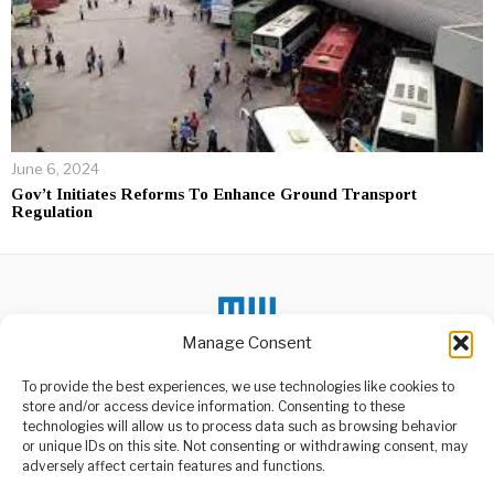
June 6, 2024
Gov’t Initiates Reforms To Enhance Ground Transport
Regulation
Manage Consent
To provide the best experiences, we use technologies like cookies to
DON'T MISS
store and/or access device information. Consenting to these
Trump Mourns Charlie
technologies will allow us to process data such as browsing behavior
Kirk After Tragic
or unique IDs on this site. Not consenting or withdrawing consent, may
ABOUT US
Shooting
adversely affect certain features and functions.
President Donald Trump
Welcome to Media Wire Express, the dynamic and vibrant news