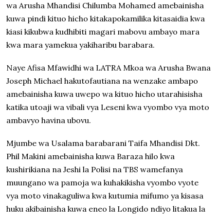
wa Arusha Mhandisi Chilumba Mohamed amebainisha
kuwa pindi kituo hicho kitakapokamilika kitasaidia kwa
kiasi kikubwa kudhibiti magari mabovu ambayo mara
kwa mara yamekua yakiharibu barabara.
Naye Afisa Mfawidhi wa LATRA Mkoa wa Arusha Bwana
Joseph Michael hakutofautiana na wenzake ambapo
amebainisha kuwa uwepo wa kituo hicho utarahisisha
katika utoaji wa vibali vya Leseni kwa vyombo vya moto
ambavyo havina ubovu.
Mjumbe wa Usalama barabarani Taifa Mhandisi Dkt.
Phil Makini amebainisha kuwa Baraza hilo kwa
kushirikiana na Jeshi la Polisi na TBS wamefanya
muungano wa pamoja wa kuhakikisha vyombo vyote
vya moto vinakaguliwa kwa kutumia mifumo ya kisasa
huku akibainisha kuwa eneo la Longido ndiyo litakua la