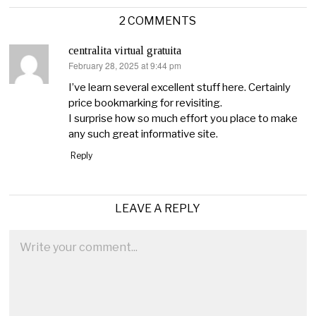
2 COMMENTS
centralita virtual gratuita
February 28, 2025 at 9:44 pm
says:
I’ve learn several excellent stuff here. Certainly
price bookmarking for revisiting.
I surprise how so much effort you place to make
any such great informative site.
Reply
LEAVE A REPLY