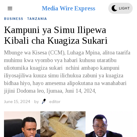
Media Wire Express
LIGHT
BUSINESS
·
TANZANIA
Kampuni ya Simu Ilipewa
Kibali cha Kuagiza Sukari
Mbunge wa Kisesa (CCM), Luhaga Mpina, alitoa taarifa
muhimu kwa vyombo vya habari kuhusu utaratibu
uliotumika kuagiza sukari nchini ambapo kampuni
iliyosajiliwa kuuza simu ilichukua zabuni ya kuagiza
bidhaa hiyo, hayo amesema alipokutana na wanahabari
jijini Dodoma leo, Ijumaa, Juni 14, 2024,
June 15, 2024
by
editor