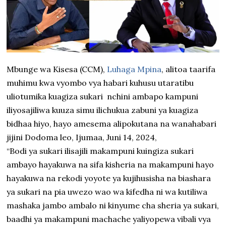
Mbunge wa Kisesa (CCM),
Luhaga Mpina
, alitoa taarifa
muhimu kwa vyombo vya habari kuhusu utaratibu
uliotumika kuagiza sukari nchini ambapo kampuni
iliyosajiliwa kuuza simu ilichukua zabuni ya kuagiza
bidhaa hiyo, hayo amesema alipokutana na wanahabari
jijini Dodoma leo, Ijumaa, Juni 14, 2024,
“Bodi ya sukari ilisajili makampuni kuingiza sukari
ambayo hayakuwa na sifa kisheria na makampuni hayo
hayakuwa na rekodi yoyote ya kujihusisha na biashara
ya sukari na pia uwezo wao wa kifedha ni wa kutiliwa
mashaka jambo ambalo ni kinyume cha sheria ya sukari,
baadhi ya makampuni machache yaliyopewa vibali vya