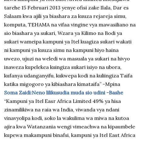
tarehe 15 Februari 2013 yenye ofisi zake Ilala, Dar es
Salaam kwa ajili ya biashara za kuuza rejareja simu,
komputa, TEHAMA na vifaa vingine vya mawasiliano na
sio biashara ya sukari, Wzara ya Kilimo na Bodi ya
sukari wameipa kampuni ya Itel kuagiza sukari wakati
ni kampuni ya kuuza simu na kampuni hiyo haina
uwezo, ujuzi na weledi wa masuala ya sukari na hivyo
inaweza kupelekea kuingiza sukari isiyo na ubora,
kufanya udanganyifu, kukwepa kodi na kuliingiza Taifa
katika migogoro ya kibiashara kimataifa” -Mpina
Soma Zaidi:Neno lilikusudia muda sio udini -Bashe
“Kampuni ya Itel Easr Africa Limited 49% ya hisa
zinamilikiwa na raia wa India, viwanda vya ndani
vinavyolipa kodi, soko la wakulima wa miwa na kutoa
ajira kwa Watanzania wengi vimeachwa na kipaumbele
kupewa makampuni binafsi, kampuni ya Itel East Africa