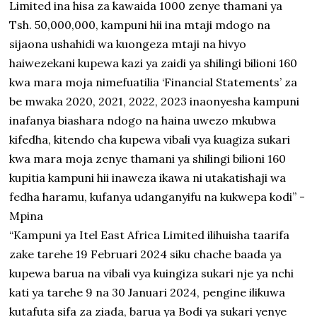
Limited ina hisa za kawaida 1000 zenye thamani ya
Tsh. 50,000,000, kampuni hii ina mtaji mdogo na
sijaona ushahidi wa kuongeza mtaji na hivyo
haiwezekani kupewa kazi ya zaidi ya shilingi bilioni 160
kwa mara moja nimefuatilia ‘Financial Statements’ za
be mwaka 2020, 2021, 2022, 2023 inaonyesha kampuni
inafanya biashara ndogo na haina uwezo mkubwa
kifedha, kitendo cha kupewa vibali vya kuagiza sukari
kwa mara moja zenye thamani ya shilingi bilioni 160
kupitia kampuni hii inaweza ikawa ni utakatishaji wa
fedha haramu, kufanya udanganyifu na kukwepa kodi” -
Mpina
“Kampuni ya Itel East Africa Limited ilihuisha taarifa
zake tarehe 19 Februari 2024 siku chache baada ya
kupewa barua na vibali vya kuingiza sukari nje ya nchi
kati ya tarehe 9 na 30 Januari 2024, pengine ilikuwa
kutafuta sifa za ziada, barua ya Bodi ya sukari yenye