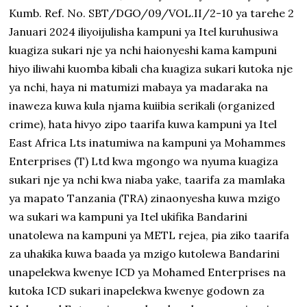
Kumb. Ref. No. SBT/DGO/09/VOL.II/2-10 ya tarehe 2
Januari 2024 iliyoijulisha kampuni ya Itel kuruhusiwa
kuagiza sukari nje ya nchi haionyeshi kama kampuni
hiyo iliwahi kuomba kibali cha kuagiza sukari kutoka nje
ya nchi, haya ni matumizi mabaya ya madaraka na
inaweza kuwa kula njama kuiibia serikali (organized
crime), hata hivyo zipo taarifa kuwa kampuni ya Itel
East Africa Lts inatumiwa na kampuni ya Mohammes
Enterprises (T) Ltd kwa mgongo wa nyuma kuagiza
sukari nje ya nchi kwa niaba yake, taarifa za mamlaka
ya mapato Tanzania (TRA) zinaonyesha kuwa mzigo
wa sukari wa kampuni ya Itel ukifika Bandarini
unatolewa na kampuni ya METL rejea, pia ziko taarifa
za uhakika kuwa baada ya mzigo kutolewa Bandarini
unapelekwa kwenye ICD ya Mohamed Enterprises na
kutoka ICD sukari inapelekwa kwenye godown za