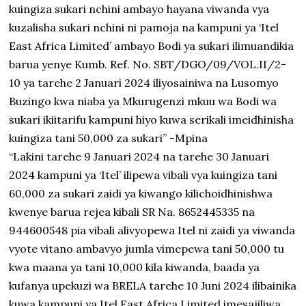
kuingiza sukari nchini ambayo hayana viwanda vya
kuzalisha sukari nchini ni pamoja na kampuni ya ‘Itel
East Africa Limited’ ambayo Bodi ya sukari ilimuandikia
barua yenye Kumb. Ref. No. SBT/DGO/09/VOL.II/2-
10 ya tarehe 2 Januari 2024 iliyosainiwa na Lusomyo
Buzingo kwa niaba ya Mkurugenzi mkuu wa Bodi wa
sukari ikiitarifu kampuni hiyo kuwa serikali imeidhinisha
kuingiza tani 50,000 za sukari” -Mpina
“Lakini tarehe 9 Januari 2024 na tarehe 30 Januari
2024 kampuni ya ‘Itel’ ilipewa vibali vya kuingiza tani
60,000 za sukari zaidi ya kiwango kilichoidhinishwa
kwenye barua rejea kibali SR Na. 8652445335 na
944600548 pia vibali alivyopewa Itel ni zaidi ya viwanda
vyote vitano ambavyo jumla vimepewa tani 50,000 tu
kwa maana ya tani 10,000 kila kiwanda, baada ya
kufanya upekuzi wa BRELA tarehe 10 Juni 2024 ilibainika
kuwa kampuni ya Itel East Africa Limited imesajiliwa