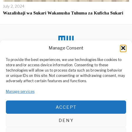
July 2, 2024
Wazalishaji wa Sukari Wakanusha Tuhuma za Kuficha Sukari
Manage Consent
To provide the best experiences, we use technologies like cookies to
DON'T MISS
store and/or access device information. Consenting to these
technologies will allow us to process data such as browsing behavior
Dollar Pressure Tests
or unique IDs on this site. Not consenting or withdrawing consent, may
Africa’s Currency
ABOUT US
adversely affect certain features and functions.
Defenses
Welcome to Media Wire Express, the dynamic and vibrant news
Africa’s economic pressure
Manage services
media platform owned by Domalyn Group Limited,
is no longer coming only
headquartered in Dar es Salaam, Tanzania. As a pioneering news
through oil
agency, Media Wire Express offers a range of services including
ACCEPT
Advertising, Market Research and Public Opinion Polling,
King Charles III
hospitalized to undergo
Management Consultancy, and Educational Support Activities.
Prostate Surgery
DENY
King Charles III was on
ABOUT
CONTACT
Friday admitted to a